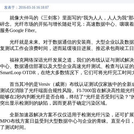
发表于：2016-03-16 16:18:07
就像大仲马的《三剑客》里面写的“我为人人，人人为我”那
碎念。光纤市场的开拓与增长随处可见：高速数据中心、嚷嚷
服务Google Fiber。
光纤就是未来。对于数据通信的安装商、大型企业以及数据
复测试工作会浪费时间，进而延缓项目进展、推迟承包商竣工日
福禄克网络深谙光纤发展之道，我们的布线认证与测试解决
中心、数据通信部署以及大型企业高速光纤测试、检查与认证的FI-7000 FiberIn
SmartLoop OTDR，在绝大多数情况下，它们可将光纤完工时
首当其冲的是Versiv（威测）布线认证测试仪家族中的全新成员FI-7
测试仪消除了光纤端面合规性风险。FI-7000旨在解决高性能光纤连接的最
能够在2秒内判断光纤是否合格，终结了“光纤是否受到污染？”的
突出显示检测到的缺陷，因而更易于确定污染区域。
全新加速器解决方案不仅仅适用于检测光纤污染，还可扩展至MPO(M
MPO布线方案日益受到大型数据中心与企业的青睐。直至今日
了测试时间。