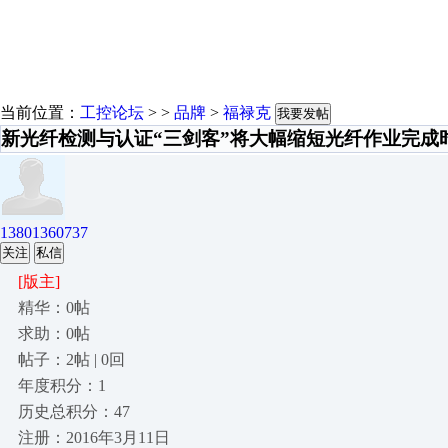
当前位置：
工控论坛
> >
品牌
>
福禄克
我要发帖
新光纤检测与认证“三剑客”将大幅缩短光纤作业完成
13801360737
关注
私信
[版主]
精华：0帖
求助：0帖
帖子：2帖 | 0回
年度积分：1
历史总积分：47
注册：2016年3月11日