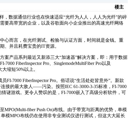
楼主
样，数据通信行业也在快速适应“光纤为人人，人人为光纤”的碎
着需要高带宽的企业，以及谷歌面向小企业推出的高速光纤网络
中心而言，在光纤测试、检验与认证方面，时间就是金钱。重
期、并且耗费宝贵的IT资源。
方案产品系列最近又新添三大“加速器”解决方案，即：用于数据
spector Pro、SinglemodeMultiFiber Pro以及
间大大缩短50%以上。
000 FiberInspector Pro。俗话说“生活处处皆意外”。新款
大敌人——污染。按照IEC 61-3000-3-35标准，FI-7000
猜谜游戏。更令人赞叹的是，FI-7000嵌入了高级分析软件，可
ulti-fiber Push On)布线。由于带宽与距离的优势，单模
，单模MPO布线仍在使用非专业测试仪进行测试，但这大大延长