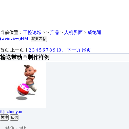
当前位置：
工控论坛
> >
产品
>
人机界面
>
威纶通
(weinview)HMI
我要发帖
首页
上一页
1
2
3
4
5
6
7
8
9
10
...
下一页
尾页
输送带动画制作样例
fsjnzhouyan
关注
私信
精华：1帖