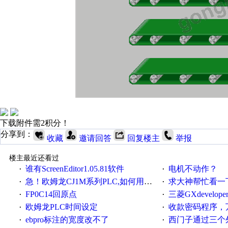
下载附件需2积分！
分享到：
收藏
邀请回答
回复楼主
举报
楼主最近还看过
谁有ScreenEditor1.05.81软件
电机不动作？
·
·
急！欧姆龙CJ1M系列PLC,如何用时间控制变频器。要求时间在组态王中可以自由输入！拜托各位大神了！
求大神帮忙看一下
·
·
FP0C14回原点
三菱GXdevelop
·
·
欧姆龙PLC时间设定
收款密码程序，
·
·
ebpro标注的宽度改不了
西门子通过三个外部
·
·