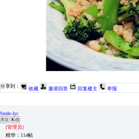
分享到：
收藏
邀请回答
回复楼主
举报
Smile-lyc
关注
私信
[管理员]
精华：114帖