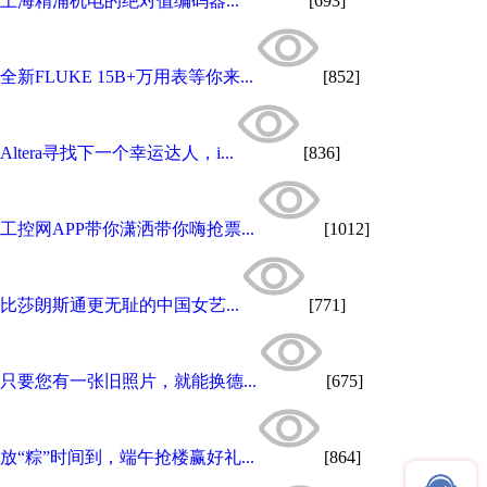
上海精浦机电的绝对值编码器...
[693]
全新FLUKE 15B+万用表等你来...
[852]
Altera寻找下一个幸运达人，i...
[836]
工控网APP带你潇洒带你嗨抢票...
[1012]
比莎朗斯通更无耻的中国女艺...
[771]
只要您有一张旧照片，就能换德...
[675]
放“粽”时间到，端午抢楼赢好礼...
[864]