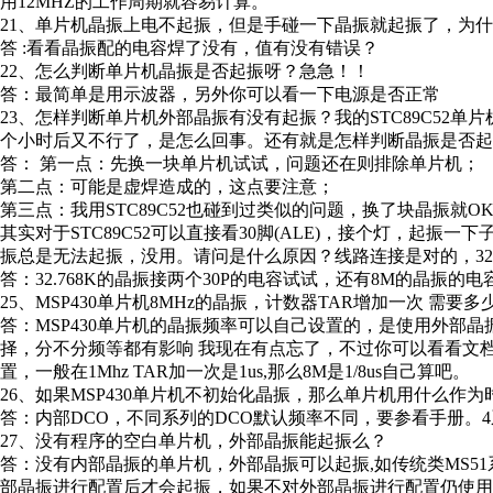
用12MHZ的工作周期就容易计算。
21、单片机晶振上电不起振，但是手碰一下晶振就起振了，为
答 :看看晶振配的电容焊了没有，值有没有错误？
22、怎么判断单片机晶振是否起振呀？急急！！
答：最简单是用示波器，另外你可以看一下电源是否正常
23、怎样判断单片机外部晶振有没有起振？我的STC89C52
个小时后又不行了，是怎么回事。还有就是怎样判断晶振是否起
答： 第一点：先换一块单片机试试，问题还在则排除单片机；
第二点：可能是虚焊造成的，这点要注意；
第三点：我用STC89C52也碰到过类似的问题，换了块晶振就OK了
其实对于STC89C52可以直接看30脚(ALE)，接个灯，起振一
振总是无法起振，没用。请问是什么原因？线路连接是对的，3276
答：32.768K的晶振接两个30P的电容试试，还有8M的晶振的电
25、MSP430单片机8MHz的晶振，计数器TAR增加一次 需要
答：MSP430单片机的晶振频率可以自己设置的，是使用外部晶振还
择，分不分频等都有影响 我现在有点忘了，不过你可以看看文档，计数
置，一般在1Mhz TAR加一次是1us,那么8M是1/8us自己算吧。
26、如果MSP430单片机不初始化晶振，那么单片机用什么作
答：内部DCO，不同系列的DCO默认频率不同，要参看手册。4
27、没有程序的空白单片机，外部晶振能起振么？
答：没有内部晶振的单片机，外部晶振可以起振,如传统类MS5
部晶振进行配置后才会起振，如果不对外部晶振进行配置仍使用内部晶振，如