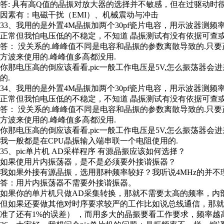
答: 具有高Q值的晶振对放大器的选择并不敏感，但在过驱动
因素有：电磁干扰（EMI）、机械震动与冲击
33、我用的是外置4M晶振加两个30pf瓷片电容，用示波器测
正常但我怕电压低的不稳定，不知道 晶振测试有没有依据可查
答： 没关系的.峰峰值不同是电容和晶振的参数离散导致的.只要
方波来使用的.峰峰值多高都没用.
你那电压高的倒应该看看,pic一般工作电压是5V,怎么振荡器会
的.
34、我用的是外置4M晶振加两个30pf瓷片电容，用示波器测
正常但我怕电压低的不稳定，不知道 晶振测试有没有依据可查
答： 没关系的.峰峰值不同是电容和晶振的参数离散导致的.只要
方波来使用的.峰峰值多高都没用.
你那电压高的倒应该看看,pic一般工作电压是5V,怎么振荡器会
我一般都是在CPU晶振输入端串联一个电阻使用的.
35、pic单片机 AD采样程序 有源晶振应该如何选择？
如果使用片内振荡器，是不是必须要外接谐振器？
我如果外接有源晶振，选用那种频率较好？我听说4MHz的并不
答：用片内振荡器不需要外接谐振器。
如果你的单片机只做AD采集转换，那就不需要太高的频率，内部
但如果还要做其他对时序要求较严的工作比如说总线通信，那
准了还有1%的误差） ，而用多大的晶振要看工作要求，频率越