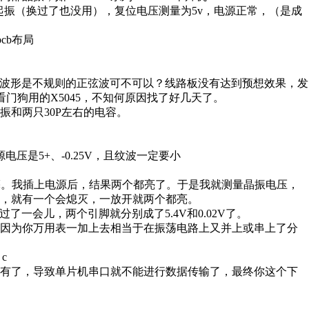
振没有起振（换过了也没用），复位电压测量为5v，电源正常，（是成
cb布局
工作，晶振波形是不规则的正弦波可不可以？线路板没有达到预想效果，发
，看门狗用的X5045，不知何原因找了好几天了。
振和两只30P左右的电容。
压是5+、-0.25V，且纹波一定要小
个亮。我插上电源后，结果两个都亮了。于是我就测量晶振电压，
，就有一个会熄灭，一放开就两个都亮。
过了一会儿，两个引脚就分别成了5.4V和0.02V了。
。因为你万用表一加上去相当于在振荡电路上又并上或串上了分
c
没有了，导致单片机串口就不能进行数据传输了，最终你这个下