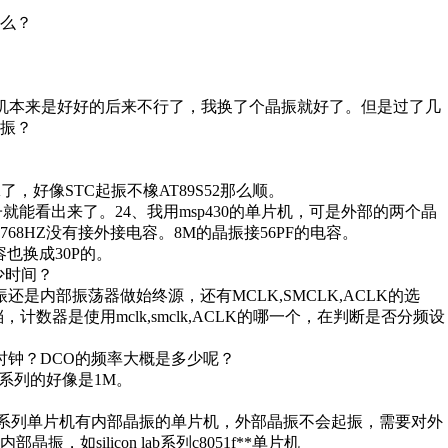
什么？
单片机本来是好好的后来不行了，我换了个晶振就好了。但是过了几
振？
，好像STC起振不橡AT89S52那么顺。
下子就能看出来了。24、我用msp430的单片机，可是外部的两个晶
8HZ没有接外接电容。8M的晶振接56PF的电容。
容也换成30P的。
多少时间？
是内部振荡器做始终源，还有MCLK,SMCLK,ACLK的选
器是使用mclk,smclk,ACLK的哪一个，在判断是否分频设
为时钟？DCO的频率大概是多少呢？
系列的好像是1M。
1系列单片机有内部晶振的单片机，外部晶振不会起振，需要对外
silicon lab系列c8051f**单片机