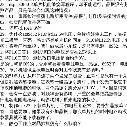
28、dspic30f6014单片机能够烧写程序，却不能运行。晶
熟产品，只是偶尔会出现这种情况）
答：01、重新检讨振荡电路所用零件(晶振与电容)及晶振附近的p
02、检查配置位是否正确
03、还可找 FAE 谘询
29、为什么at89c52 P1.0输出2.5v电压，单片机好像未
光二极管一直亮，感觉还是单片机的问题，P1.0输出2.5v电压
答：将看门狗拿掉，暂时做成最小系统，既只有电源、8952、晶
1. 将P1.0口置1，测试该口的电压是否在2.5V以上；
2. 将P1.0口置0，测试改口电压是否约为0V。
是的话就是OK的，否则就要看看电源电压、晶振、8952了。电源电
30、单片机测试晶振电压时会对工作状态有影响吗？
我的51单片机从P2口连了两个发光二极管，正常时是只有一
但是我黑表笔接地，红表笔一碰晶振引脚时，两个发光二极管中
每次刚插电源的时候，两个晶振引脚分别时1.9V，1.5v,但是稍微
答：会有一点影响，对频率会有影响，严重的会导致晶振停振
部电容电阻电感等，就影响到了原来电路的状态。
31、制作max232下载单片机，工作电压都正常，要外加晶振嘛？
答：当然要加，如果没有外加晶振，那么单片机的时钟电路就
载器具就不能下载程序了。
32、静态工作点对晶振振荡有什么影响？