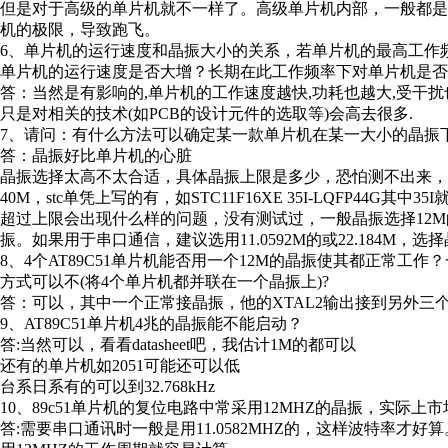
但是对于高级的单片机就不一样了。高级单片机内部，一般都
机的极限，导致跑飞。
6、单片机的运行速度和晶振大小的关系，若单片机的最高工作频率
单片机的运行速度是否大增？长期在此工作频率下对单片机是否
答：当然是有影响的,单片机的工作速度越快,功耗也越大,受干扰也
只是对相关的技术(如PCB的设计元件的选取等)会高去很多.
7、请问：有什么方法可以确定某一款单片机在某一大小的晶振
答：晶振好比单片机的心脏
晶振选择太高不太合适，具体晶振上限是多少，恐怕测不出来，只
40M，stc单凭上写的有，如STC11F16XE 35I-LQFP44G其
超过上限会出现什么样的问题，没有测试过，一般晶振选择12M的比较
振。如果用于串口通信，建议选用11.0592M的或22.184M
8、4个AT89C51单片机能否用一个12M的晶振使其都正常工作
方式可以不(将4个单片机都并联在一个晶振上)?
答：可以，其中一个正常接晶振，他的XTAL2输出接到另外三个
9、AT89C51单片机4兆的晶振能不能启动？
答:当然可以，看看datasheet吧，我估计1M的都可以
还有的单片机如2051可能还可以低
台系日系有的可以到32.768kHz
10、89c51单片机的复位电路中常采用12MHZ的晶振，实际上
答:需要串口通讯时一般是用11.0582MHZ的，这样波特率才好算