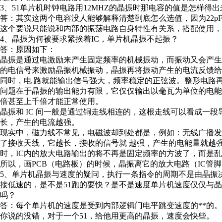
3、51单片机时钟电路用12MHZ的晶振时那电容的值是怎样得
答：其实这两个电容没人能够解释清楚到底怎么选值，因为22p
这个要说只能说和内部的振荡电路自身特性有关系，搭配使用
4、晶振为何被要求紧挨着IC，单片机晶振不起振？
答：原因如下：
晶振是通过电激励来产生固定频率的机械振动，而振动又会产生
的电信号来激励晶振机械振动，晶振再将振动产生的电流反馈
同时，电 路就能输出信号强大，频率稳定的正弦波。整形电路
问题在于晶振的输出能力有限，它仅仅输出以毫瓦为单位的电能量
倍甚至上千倍才能正常使用。
晶振和 IC 间一般是通过铜走线相连的，这根走线可以看成一
长，产生的电流越强。
现实中，磁力线不常见，电磁波却到处都是，例如：无线广播发
了接收天线，它越长，接收的信号就 越强，产生的电能量就越
时，IC内的放大电路输出的将不再是固定频率的方波了，而是
所以，画PCB（电路板）的时候，晶振离它的放大电路（IC管
5、单片机晶振与速度的疑问，执行一条指令的周期不是由晶振决定的
接低速的，是不是51跑的要快？是不是速度单片机速度仅仅与
吗？
答：每个单片机的速度是受到内部逻辑门电平跳变速度的**的。
你说的没错，对于一个51，给他用更高的晶振，速度会快些。