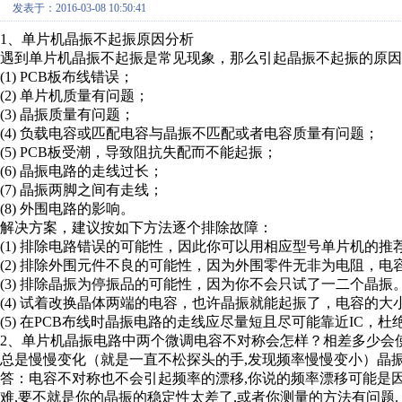
发表于：2016-03-08 10:50:41
1、单片机晶振不起振原因分析
遇到单片机晶振不起振是常见现象，那么引起晶振不起振的原因
(1) PCB板布线错误；
(2) 单片机质量有问题；
(3) 晶振质量有问题；
(4) 负载电容或匹配电容与晶振不匹配或者电容质量有问题；
(5) PCB板受潮，导致阻抗失配而不能起振；
(6) 晶振电路的走线过长；
(7) 晶振两脚之间有走线；
(8) 外围电路的影响。
解决方案，建议按如下方法逐个排除故障：
(1) 排除电路错误的可能性，因此你可以用相应型号单片机的推
(2) 排除外围元件不良的可能性，因为外围零件无非为电阻，
(3) 排除晶振为停振品的可能性，因为你不会只试了一二个晶振
(4) 试着改换晶体两端的电容，也许晶振就能起振了，电容的
(5) 在PCB布线时晶振电路的走线应尽量短且尽可能靠近IC，
2、单片机晶振电路中两个微调电容不对称会怎样？相差多少会
总是慢慢变化（就是一直不松探头的手,发现频率慢慢变小）晶
答：电容不对称也不会引起频率的漂移,你说的频率漂移可能是因
难,要不就是你的晶振的稳定性太差了,或者你测量的方法有问题.