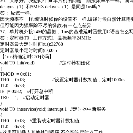
36、大家好。我想问个pic单片机的问题：晶振频率不一样。编
delayus（1）和5MHZ delayus（1）是同是1us吗？
答： 应该一样.
因为频率不一样,编译时候你的设置不一样,编译时候自然计算需要
但可能因为频率除不尽的缘故,有一点点差异
37、单片机外接24M的晶振，1ms的基准延时函数用C语言怎么
答：定时器T0 工作方式1 晶振频率24MHz
定时器最大定时时间(us):32768
定时器最小定时时间(us):0.5
【1ms精确定时C51代码】
void T0_init(void) //定时器初始化
{
TMOD |= 0x01;
TH0 = 0xf8; //设置定时器计数初值，定时1000us
TL0 = 0x33;
IE |= 0x82; //打开总中断
TR0 = 1; //启动定时器
}
void T0_intservice(void) interrupt 1 //定时器中断服务
{
TH0 = 0xf8; //重装载定时器计数初值
TL0 = 0x33;
//这里可以插入其他处理程序,不会影响定时器工作