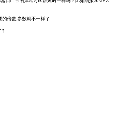
译器自己带的库延时函数延时一样吗？比如晶振20MHZ
的倍数,参数就不一样了.
写？