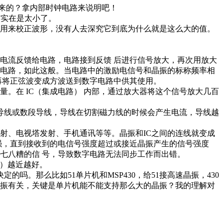
出来的？拿内部时钟电路来说明吧！
F实在是太小了。
，用来校正波形，没有人去深究它到底为什么就是这么大的值。
电流反馈给电路，电路接到反馈 后进行信号放大，再次用放大
给电路，如此这般。当电路中的激励电信号和晶振的标称频率相
再将正弦波变成方波送到数字电路中供其使用。
。在 IC（集成电路） 内部，通过放大器将这个信号放大几百
段导线或数段导线，导线在切割磁力线的时候会产生电流，导线越
射、电视塔发射、手机通讯等等。晶振和IC之间的连线就变成
强，直到接收到的电信号强度超过或接近晶振产生的信号强度
乱七八糟的信 号，导致数字电路无法同步工作而出错。
脚）越近越好。
吗。那么比如51单片机和MSP430，给51接高速晶振，430
晶振有关，关键是单片机能不能支持那么大的晶振？我的理解对