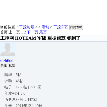
当前位置：
工控论坛
> >
活动
>
工控军团
我要发帖
首页
上一页
1
2
下一页
尾页
工控网 HOTEAM 军团 重振旗鼓 签到了
sdzhibohui
关注
私信
精华：5帖
求助：46帖
帖子：1766帖 | 7713回
年度积分：0
历史总积分：44752
注册：2011年12月19日