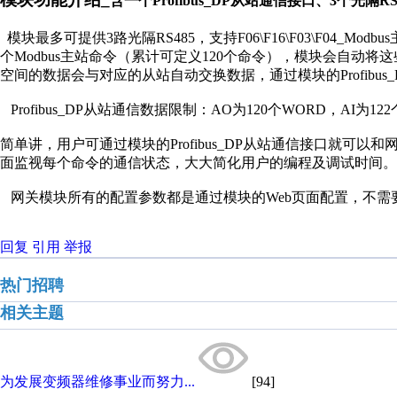
含一个
Profibus_DP
从站通信接口、
3
个
光隔
RS
模块最多可提供
3
路光隔
RS485
，支持
F06\F16\F03\F04_Modbus
个
Modbus
主站命令（累计可定义
120
个命令），模块会自动将这
空间的数据会与对应的从站自动交换数据，通过模块的
Profibus
Profibus_DP
从站通信数据限制：
AO
为
120
个
WORD
，
AI
为
122
简单讲，用户可通过模块的
Profibus_DP
从站通信接口就可以和
面监视每个命令的通信状态，大大简化用户的编程及调试时间。
网关模块所有的配置参数都是通过模块的
Web
页面配置，不需
回复
引用
举报
热门招聘
相关主题
为发展变频器维修事业而努力...
[94]