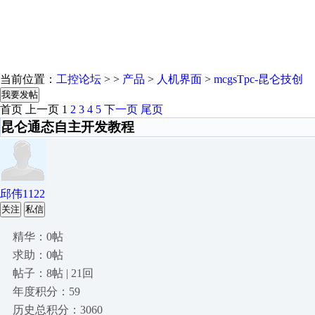
当前位置：
工控论坛
> >
产品
>
人机界面
>
mcgsTpc-昆仑技创
我要发帖
首页
上一页
1
2
3
4
5
下一页
尾页
昆仑通态自主开发教程
邱伟1122
关注
私信
精华：0帖
求助：0帖
帖子：8帖 | 21回
年度积分：59
历史总积分：3060