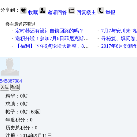
分享到：
收藏
邀请回答
回复楼主
举报
楼主最近还看过
定时器还有设计自锁回路的吗？
7月7与安川来“
·
·
送积分啦！参加7月6日菲尼克斯在线研讨会即得
寻秘笈、填问卷
·
·
【福利】下午6点论坛大调整，8点服务器内存升级
2017年6月份
·
·
545867084
关注
私信
精华：0帖
求助：0帖
帖子：0帖 | 68回
年度积分：0
历史总积分：0
注册：2014年9月11日