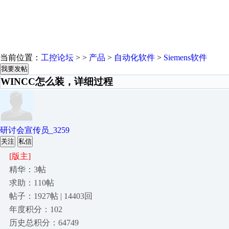
当前位置：
工控论坛
> >
产品
>
自动化软件
>
Siemens软件
我要发帖
WINCC怎么装，详细过程
研讨会宣传员_3259
关注
私信
[版主]
精华：3帖
求助：110帖
帖子：1927帖 | 14403回
年度积分：102
历史总积分：64749