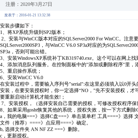
注册：2020年3月27日
发表于：2016-01-21 13:32:38
安装步骤如下：
1、将XP系统升级到SP2版本；
2、安装与WinCC版本对应的SQLServer2000 For WinCC。注意要Wi
SQLServer2000SP3，与WinCC V6.0 SP3a对应的为SQLSe
SP3a，否则可能出错。
3、安装WindowsXP系统补丁KB319740.exe。这个可以在网上
4、添加消息队列服务。在控制面板中的"添加或删除程序"里，添加Windows
5、重启操作系统；
6、安装WinCC V6.0
在安装过程中，需要输入序列号"serial":在这里必须填入以0开头
安装，在要安装授权时，你一定选择“NO，”先不安装授权，才
要重新启动计算机才能生效!；
7、安装授权，（选择安装自己需要的授权，可修改授权程序保留有用
8、如果采用gosht恢复其他的系统，授权失效，按一下方式删除C:/
a，我的电脑===》选择C盘===》单击菜单栏 工具====》选择
文件（推荐）====》点应用====》确定。
b, 选择文件夹 AN NF ZZ ===》删除。
c，更新授权。