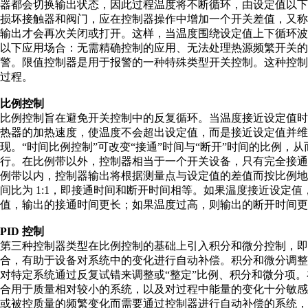
器都会切换输出状态，因此过程温度将不断循环，由设定值以
损坏接触器和阀门，应在控制器操作中增加一个开关差值，又称
输出才会再次关闭或打开。这样，当温度围绕设定值上下循环波
以下应用场合：无需精确控制的应用、无法处理热源频繁开关的
警。限值控制器是用于报警的一种特殊类型开关控制。这种控
过程。
比例控制
比例控制旨在避免开关控制中的反复循环。当温度接近设定值
热器的加热速度，使温度不会超出设定值，而是接近设定值并
现。“时间比例控制”可改变“接通”时间与“断开”时间的比例，
行。在比例带以外，控制器相当于一个开关设备，只有完全接
例带以内，控制器输出将根据测量点与设定值的差值而按比例
间比为 1:1，即接通时间和断开时间相等。如果温度接近设定
值，输出的接通时间更长；如果温度过高，则输出的断开时间更
PID 控制
第三种控制器类型在比例控制的基础上引入积分和微分控制，即 
合，有助于设备对系统中的变化进行自动补偿。积分和微分调整以
对特定系统通过反复试错来调整或“整定”比例、积分和微分项。
合用于质量相对较小的系统，以及对过程中能量的变化十分敏
或被控质量的频繁变化而需要通过控制器进行自动补偿的系统，都