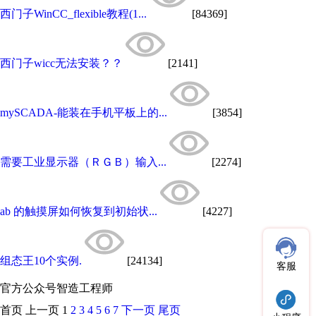
西门子WinCC_flexible教程(1...
[84369]
西门子wicc无法安装？？
[2141]
mySCADA-能装在手机平板上的...
[3854]
需要工业显示器（ＲＧＢ）输入...
[2274]
ab 的触摸屏如何恢复到初始状...
[4227]
组态王10个实例.
[24134]
客服
官方公众号
智造工程师
首页
上一页
1
2
3
4
5
6
7
下一页
尾页