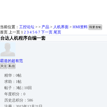
当前位置：
工控论坛
> >
产品
>
人机界面
>
HMI资料
我要发帖
首页
上一页
1
2
3
4
5
6
7
下一页
尾页
台达人机程序自编一套
霸道的超有范
关注
私信
精华：0帖
求助：1帖
帖子：3帖 | 10回
年度积分：0
历史总积分：586
注册：2015年12月21日