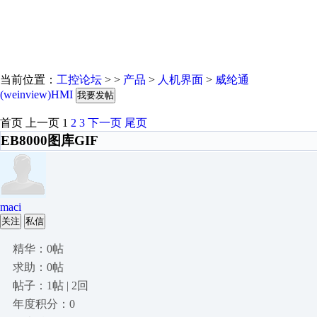
当前位置：
工控论坛
> >
产品
>
人机界面
>
威纶通
(weinview)HMI
我要发帖
首页
上一页
1
2
3
下一页
尾页
EB8000图库GIF
maci
关注
私信
精华：0帖
求助：0帖
帖子：1帖 | 2回
年度积分：0