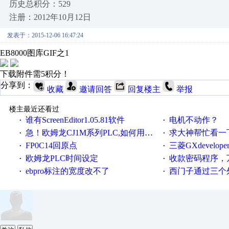
历史总积分：529
注册：2012年10月12日
发表于：2015-12-06 16:47:24
EB8000图库GIF之1
下载附件需5积分！
分享到：
收藏
邀请回答
回复楼主
举报
楼主最近还看过
谁有ScreenEditor1.05.81软件
电机不动作？
·
·
急！欧姆龙CJ1M系列PLC,如何用时间控制变频器。要求时间在组态王中可以自由输入！拜托各位大神了！
求大神帮忙看一下
·
·
FP0C14回原点
三菱GXdevelop
·
·
欧姆龙PLC时间设定
收款密码程序，
·
·
ebpro标注的宽度改不了
西门子通过三个外部
·
·