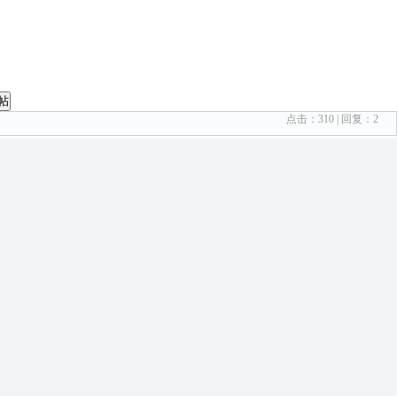
帖
点击：
310
| 回复：
2