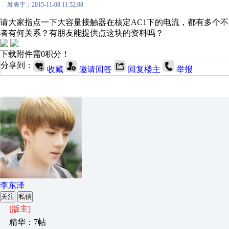
发表于：2015-11-08 11:52:08
请大家指点一下大容量接触器在核定AC1下的电流，都有多个
者有何关系？有朋友能提供点这块的资料吗？
下载附件需0积分！
分享到：
收藏
邀请回答
回复楼主
举报
李东泽
关注
私信
[版主]
精华：7帖