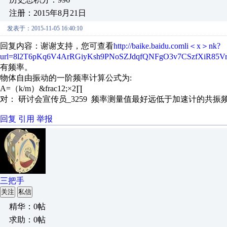
注册：2015年8月21日
发表于：2015-11-05 16:40:10
回复内容：谢谢支持，您可查看
http://baike.baidu.comli＜x＞nk?
url=8l2T6pKq6V4ArRGiyKsh9PNoSZJdqfQNFgO3v7CSzfXiR85
有频率。
物体自由振动的一阶频率计算公式为:
A=（k/m）&frac12;×2∏
对： 研讨会宣传员_3259
频率测量值最好远低于加速计的共振频率
回复
引用
举报
三把手
关注
私信
精华：0帖
求助：0帖