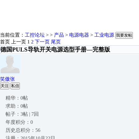
当前位置：
工控论坛
> >
产品
>
电源电器
>
工业电源
我要发帖
首页
上一页
1
2
下一页
尾页
德国PULS导轨开关电源选型手册—完整版
笑傲张
关注
私信
精华：0帖
求助：0帖
帖子：3帖 | 7回
年度积分：0
历史总积分：56
注册：2015年10月22日