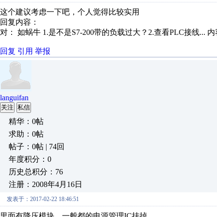
这个建议考虑一下吧，个人觉得比较实用
回复内容：
对： 如蜗牛
1.是不是S7-200带的负载过大？2.查看PLC接线...
内
回复
引用
举报
languifan
关注
私信
精华：0帖
求助：0帖
帖子：0帖 | 74回
年度积分：0
历史总积分：76
注册：2008年4月16日
发表于：2017-02-22 18:46:51
里面有降压模块，一般都的电源管理IC挂掉。