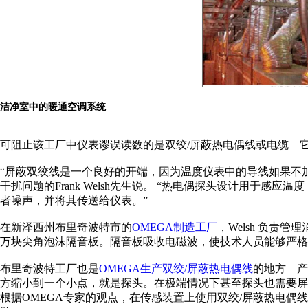
洁净室中的暖通空调系统
可阻止该工厂中仪表谬误读数的是双绞/屏蔽热电偶线或电缆 –
“屏蔽双绞线是一个良好的开端，因为温度仪表中的导线如果不加
干扰问题的Frank Welsh先生说。 “热电偶探头设计用于
者噪声，并将其传送给仪表。”
在新泽西州布里奇波特市的
OMEGA制造工厂
，Welsh 负责
万块尖角泡沫隔音板。隔音板吸收电磁波，使技术人员能够严格
布里奇波特工厂也是
OMEGA生产双绞/屏蔽热电偶线
的地方 –
方缩小到一个小点，就是探头。在极端情况下甚至探头也需要
根据OMEGA专家的观点，在传感装置上使用双绞/屏蔽热电偶线