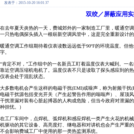
发表于：2015-10-20 16:01:37
双绞／屏蔽应用实例
在去年夏天炎热的一天，费城郊外的一家制造工厂里，暖通空调
一只热电偶探头插入一根崭新空调风管中，这是完全重新设计的
暖通空调工作组期待着仪表读数远远低于90ºF的环境温度。但他们
字。
“肯定不对，”工作组中的一名新员工盯着温度仪表大喊到。一
靠近空调压缩机电机了。温度仪表不只是读取了探头感应到的
仪表会处于混乱状态。
大多数电机会产生这样的电磁干扰(EMI)或噪声，称为射频干扰
电磁干扰源包括变光开关（产生起警告作用的嗡嗡声）、屋顶
干扰泄漏对装有心脏起搏器的人构成危险，但当今政府对泄漏
种担忧。）
在工厂车间中，点焊机、弧焊机和感应焊机一类产生火花的机械会
机驱动的其它设备、高亮度灯、继电器和对讲机也会产生严重
不会影响费城工厂中使用的那一类热监测系统。