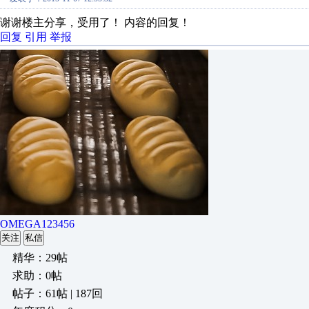
谢谢楼主分享，受用了！ 内容的回复！
回复
引用
举报
OMEGA123456
关注
私信
精华：29帖
求助：0帖
帖子：61帖 | 187回