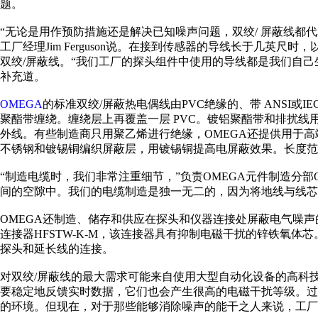
题。
“无论是用作预防措施还是解决已知噪声问题，双绞/ 屏蔽线都
工厂经理Jim Ferguson说。在接到传感器的导线长于几英
双绞/屏蔽线。“我们工厂的探头组件中使用的导线都是我们自己生产
补充道。
OMEGA
的标准双绞/屏蔽热电偶线由PVC绝缘的、带 ANSI
聚酯带缠绕。缠绕层上再覆盖一层 PVC。镀铝聚酯带和排扰线
外线。有些制造商只用聚乙烯进行绝缘，OMEGA还提供用于
不锈钢和镀锡铜编织屏蔽层，用镀锡铜提高电屏蔽效果。长度范围从
“制造电缆时，我们非常注重细节，”负责OMEGA元件制造分部OEM销
间的空隙中。我们的电缆制造是独一无二的，因为将地线与线芯
OMEGA还制造、储存和供应在探头和仪器连接处屏蔽电气噪声
连接器HFSTW-K-M，该连接器具有抑制电磁干扰的锌铁氧体
探头和延长线的连接。
对双绞/屏蔽线的最大需求可能来自使用大型自动化设备的高科
要稳定地反馈实时数据，它们也会产生很高的电磁干扰等级。
的环境。但现在，对于那些能够消除噪声的能干之人来说，工厂