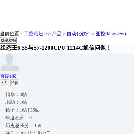
当前位置：
工控论坛
> >
产品
>
自动化软件
>
亚控(kingview)
我要发帖
组态王6.55与S7-1200CPU 1214C通信问题！
百度e家
关注
私信
精华：0帖
求助：1帖
帖子：1帖 | 35回
年度积分：0
历史总积分：159
注册：2012年5月02日