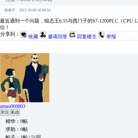
发表于：2015-10-09 16:04:34
最近遇到一个问题，组态王6.55与西门子的S7-1200PLC（CP
位！
分享到：
收藏
邀请回答
回复楼主
举报
amao060803
关注
私信
精华：0帖
求助：0帖
帖子：1帖 | 51回