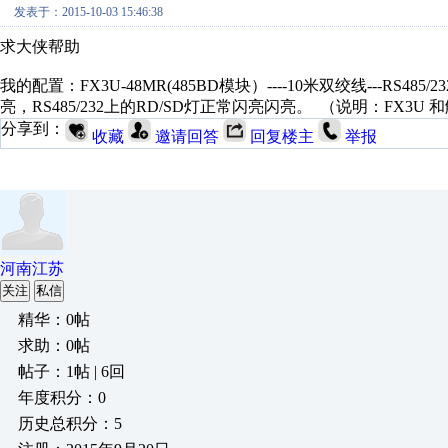
发表于：2015-10-03 15:46:38
求大侠帮助
我的配置：FX3U-48MR(485BD模块）----10米双绞线---RS48
亮，RS485/232上的RD/SD灯正常闪亮闪亮。 （说明：FX3U
分享到：
收藏
邀请回答
回复楼主
举报
河南江苏
关注
私信
精华：0帖
求助：0帖
帖子：1帖 | 6回
年度积分：0
历史总积分：5