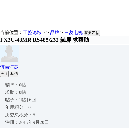
当前位置：
工控论坛
> >
品牌
>
三菱电机
我要发帖
FX3U-48MR RS485/232 触屏 求帮助
河南江苏
关注
私信
精华：0帖
求助：0帖
帖子：1帖 | 6回
年度积分：0
历史总积分：5
注册：2015年9月20日