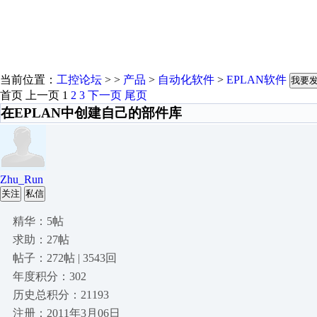
当前位置：
工控论坛
> >
产品
>
自动化软件
>
EPLAN软件
我要
首页
上一页
1
2
3
下一页
尾页
在EPLAN中创建自己的部件库
Zhu_Run
关注
私信
精华：5帖
求助：27帖
帖子：272帖 | 3543回
年度积分：302
历史总积分：21193
注册：2011年3月06日