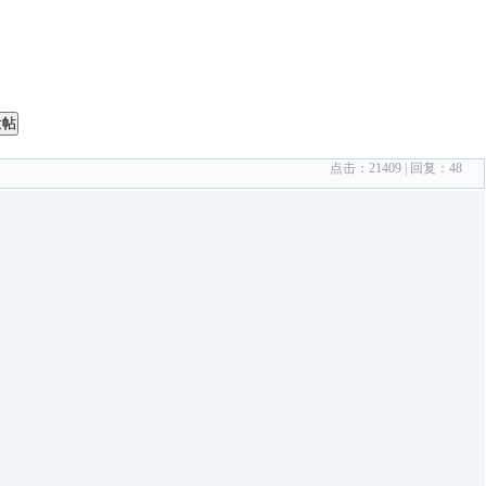
发帖
点击：
21409
| 回复：
48