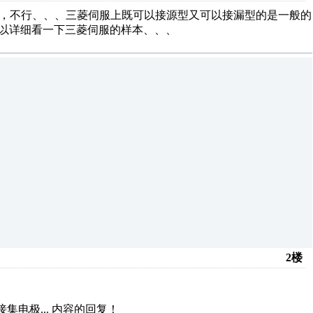
出，不行、、、三菱伺服上既可以接源型又可以接漏型的是一般的
可以详细看一下三菱伺服的样本、、、
2楼
集电极...
内容的回复！