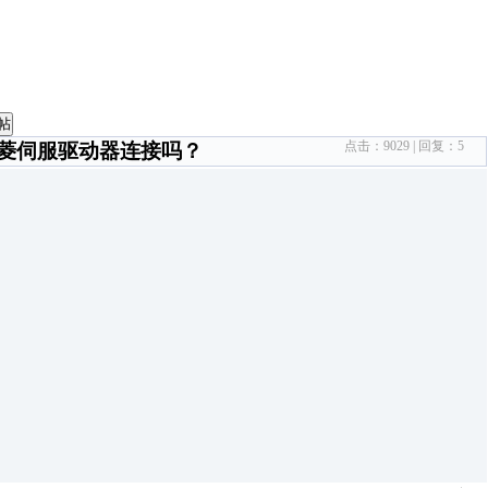
帖
点击：
9029
| 回复：
5
能与三菱伺服驱动器连接吗？