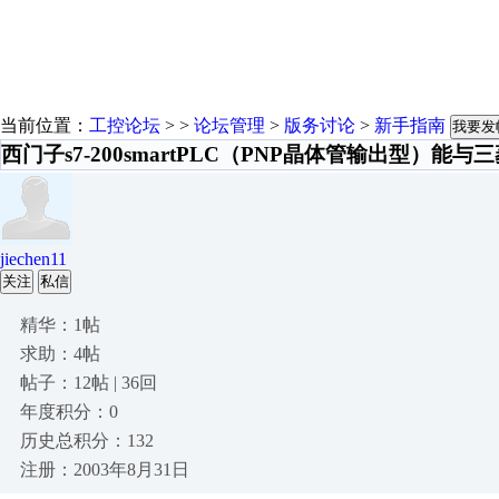
当前位置：
工控论坛
> >
论坛管理
>
版务讨论
>
新手指南
我要发
西门子s7-200smartPLC（PNP晶体管输出型）
jiechen11
关注
私信
精华：1帖
求助：4帖
帖子：12帖 | 36回
年度积分：0
历史总积分：132
注册：2003年8月31日