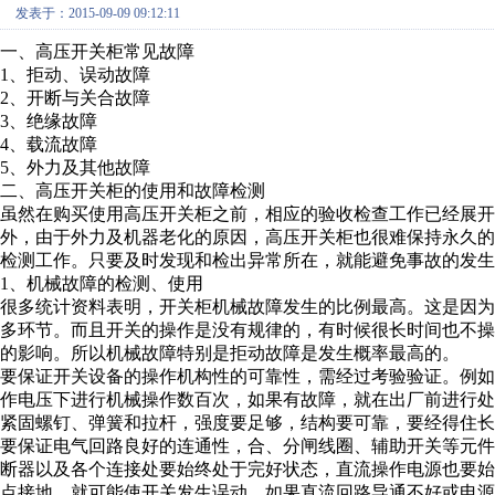
发表于：2015-09-09 09:12:11
一、高压开关柜常见故障
1、拒动、误动故障
2、开断与关合故障
3、绝缘故障
4、载流故障
5、外力及其他故障
二、高压开关柜的使用和故障检测
虽然在购买使用高压开关柜之前，相应的验收检查工作已经展开
外，由于外力及机器老化的原因，高压开关柜也很难保持永久
检测工作。只要及时发现和检出异常所在，就能避免事故的发生
1、机械故障的检测、使用
很多统计资料表明，开关柜机械故障发生的比例最高。这是因
多环节。而且开关的操作是没有规律的，有时候很长时间也不
的影响。所以机械故障特别是拒动故障是发生概率最高的。
要保证开关设备的操作机构性的可靠性，需经过考验验证。例
作电压下进行机械操作数百次，如果有故障，就在出厂前进行
紧固螺钉、弹簧和拉杆，强度要足够，结构要可靠，要经得住长
要保证电气回路良好的连通性，合、分闸线圈、辅助开关等元
断器以及各个连接处要始终处于完好状态，直流操作电源也要
点接地，就可能使开关发生误动，如果直流回路导通不好或电源