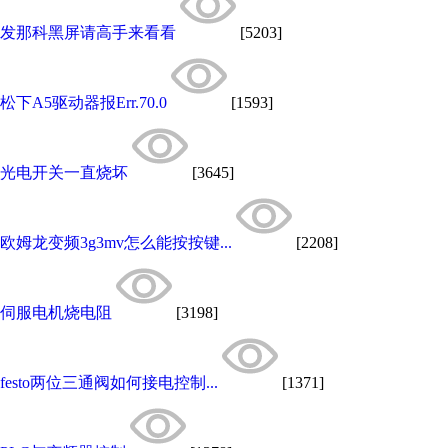
发那科黑屏请高手来看看
[5203]
松下A5驱动器报Err.70.0
[1593]
光电开关一直烧坏
[3645]
欧姆龙变频3g3mv怎么能按按键...
[2208]
伺服电机烧电阻
[3198]
festo两位三通阀如何接电控制...
[1371]