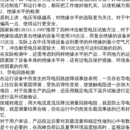
无论制造厂和运行单位，都应把工作做好做扎实。以使机械方面
2、绝缘水平的检测
原则上讲，电压等级越高，对绝缘水平的选取更为关注。对于
偏高一点、使得运行更安全。
国家标准GB311.1-1997推荐了四种冲击耐受电压试验方法
绝缘组成的复合绝缘的设备可使用3/9次法，而复合绝缘的设备
15次法，实际上在中压等级设备达到要求的外绝缘的最小空气尺寸
下，冲击耐受电压裕度较大，用3/9次法也可达到试验的目的。
在实际检测中，还需考虑到同样绝缘水平的产品，不同地方的
因素除了设备本身的绝缘水平外，还有过电压保护措施、环境
些因素的作用。
3、导电回路检测
在运行设备中所发生的导电回路故障或事故表明，一旦存在导
上往往装有紧固弹簧，受热后弹性变差，使接触电阻进一步加
项目，对于批量生产的品种，还应用额定电流下温升试验进行
进行温升试验验证。
按规程规定，用大电流直流压降法测量回路电阻，就是防止导电
制，就是测量结果合格，但在运行中仍然发生载流事故的已有
它。
对于用户来说，产品投运后要对其载流量和稳定性做到心中有
是十分必要的，在高峰负荷以及夏季环境温度较高时，监视设