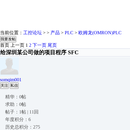
当前位置：
工控论坛
> >
产品
>
PLC
>
欧姆龙(OMRON)PLC
我要发帖
首页
上一页
1
2
下一页
尾页
给深圳某公司做的项目程序 SFC
somqim001
关注
私信
精华：0帖
求助：0帖
帖子：1帖 | 11回
年度积分：6
历史总积分：275