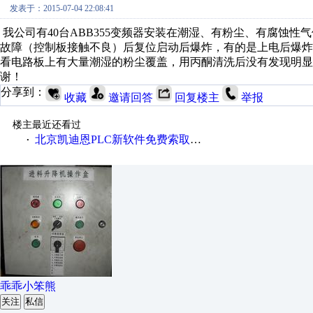
发表于：2015-07-04 22:08:41
我公司有40台ABB355变频器安装在潮湿、有粉尘、有腐蚀性
故障（控制板接触不良）后复位启动后爆炸，有的是上电后爆炸
看电路板上有大量潮湿的粉尘覆盖，用丙酮清洗后没有发现明
谢！
分享到：
收藏
邀请回答
回复楼主
举报
楼主最近还看过
北京凯迪恩PLC新软件免费索取、下载
·
乖乖小笨熊
关注
私信