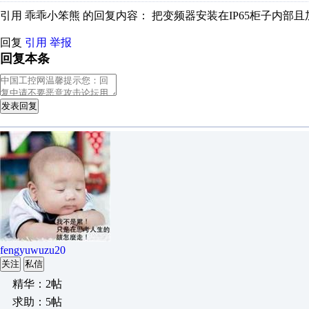
引用 乖乖小笨熊 的回复内容： 把变频器安装在IP65柜子内部
回复
引用
举报
回复本条
发表回复
fengyuwuzu20
关注
私信
精华：2帖
求助：5帖