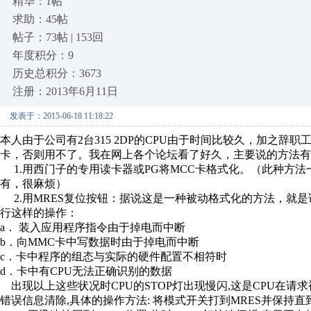
精华：1帖
求助：45帖
帖子：73帖 | 153回
年度积分：9
历史总积分：3673
注册：2013年6月11日
发表于：2015-06-18 11:18:22
本人由于公司有2台315 2DP的CPU由于时间比较久，加之
卡，否则用不了。我在网上各个论坛看了好久，主要说的方法有
1.用西门子的专用读卡器或PG将MCC卡格式化。（此种方法
有，很麻烦）
2.用MRES复位按钮：据说这是一种被动格式化的方法，就
行这样的操作：
a． 装入应用程序指令由于掉电而中断
b．向MMC卡中写数据时由于掉电而中断
c．卡中程序的组态与实际的硬件配置不相符时
d．卡中有CPU无法正确识别的数据
出现以上这些状况时CPU的STOP灯出现慢闪,这是CPU在请求
错误信息清除,具体的操作方法: 将模式开关打到MRES并保持直