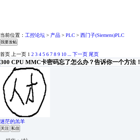
当前位置：
工控论坛
>
产品
>
PLC
>
西门子(Siemens)PLC
我要发帖
首页
上一页
1
2
3
4
5
6
7
8
9
10
...
下一页
尾页
300 CPU MMC卡密码忘了怎么办？告诉你一个方法
迷茫的羔羊
关注
私信