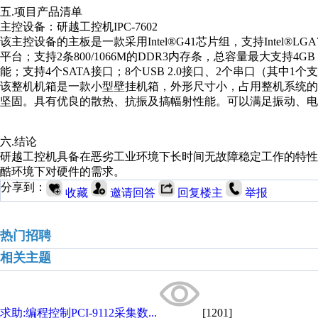
五.项目产品清单
主控设备：研越工控机IPC-7602
该主控设备的主板是一款采用Intel®G41芯片组，支持Intel®LGA
平台；支持2条800/1066M的DDR3内存条，总容量最大支持4GB；
能；支持4个SATA接口；8个USB 2.0接口、2个串口（其中1个支持RS
该整机机箱是一款小型壁挂机箱，外形尺寸小，占用整机系统
坚固。具有优良的散热、抗振及搞幅射性能。可以满足振动、电
六.结论
研越工控机具备在恶劣工业环境下长时间无故障稳定工作的特性
酷环境下对硬件的需求。
分享到：
收藏
邀请回答
回复楼主
举报
热门招聘
相关主题
求助:编程控制PCI-9112采集数...
[1201]