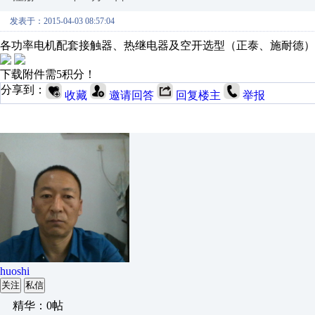
发表于：2015-04-03 08:57:04
各功率电机配套接触器、热继电器及空开选型（正泰、施耐德）.t
下载附件需5积分！
分享到：
收藏
邀请回答
回复楼主
举报
huoshi
关注
私信
精华：0帖