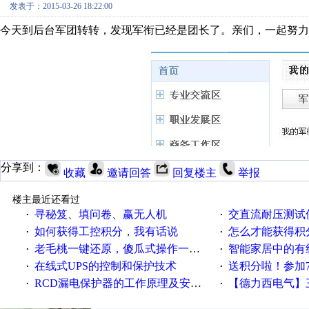
发表于：2015-03-26 18:22:00
今天到后台军团转转，发现军衔已经是团长了。亲们，一起努力
分享到：
收藏
邀请回答
回复楼主
举报
楼主最近还看过
寻秘笈、填问卷、赢无人机
交直流耐压测试
·
·
如何获得工控积分，我有话说
怎么才能获得积
·
·
老毛桃一键还原，傻瓜式操作一键轻松备份还原；程序为向导式安装，一键即可实现自动备份或还原系统。
智能家居中的有
·
·
在线式UPS的控制和保护技术
送积分啦！参加7月6日
·
·
RCD漏电保护器的工作原理及安装要点
【德力西电气】三
·
·