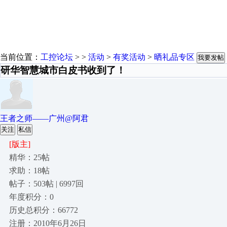
当前位置：
工控论坛
> >
活动
>
有奖活动
>
晒礼品专区
我要发帖
研华智慧城市白皮书收到了！
王者之师——广州@阿君
关注
私信
[版主]
精华：25帖
求助：18帖
帖子：503帖 | 6997回
年度积分：0
历史总积分：66772
注册：2010年6月26日