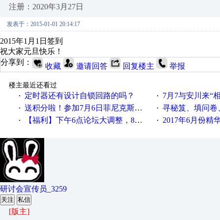
注册：2020年3月27日
发表于：2015-01-01 20:14:17
2015年1月1日签到
祝大家元旦快乐！
分享到：
收藏
邀请回答
回复楼主
举报
楼主最近还看过
定时器还有设计自锁回路的吗？
7月7与安川来“
·
·
送积分啦！参加7月6日菲尼克斯在线研讨会即得
寻秘笈、填问卷
·
·
【福利】下午6点论坛大调整，8点服务器内存升级
2017年6月份
·
·
研讨会宣传员_3259
关注
私信
[版主]