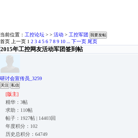
当前位置：
工控论坛
> >
活动
>
工控军团
我要发帖
首页
上一页
1
2
3
4
5
6
7
8
9
10
...
下一页
尾页
2015年工控网友活动军团签到帖
研讨会宣传员_3259
关注
私信
[版主]
精华：3帖
求助：110帖
帖子：1927帖 | 14403回
年度积分：102
历史总积分：64749