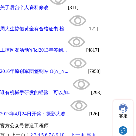
关于后台个人资料修改
[311]
周大生掺假黄金有合格证书 检...
[121]
工控网友活动军团2013年签到...
[4817]
2016年原创军团签到帖 O(∩_∩...
[7958]
谁有机械手研发的经验，可以加...
[293]
2013年4月24日开奖：摄影大赛...
[126]
客服
官方公众号
智造工程师
首页
上一页
1
2
3
4
5
6
7
8
9
10
...
下一页
尾页