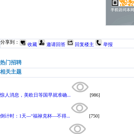
分享到：
收藏
邀请回答
回复楼主
举报
热门招聘
相关主题
惊人消息，美欧日等国早就准确...
[986]
倒计时：1天---“福禄克杯—不得...
[750]