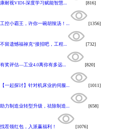
康耐视VIDI-深度学习赋能智慧...
[816]
工控小霸王，许你一碗胡辣汤！...
[1356]
不留遗憾福禄克“接招吧，工程...
[732]
有奖评估—工业4.0离你有多远...
[820]
【一起探讨】针对机床业的伺服...
[1011]
助力制造业转型升级，祛除制造...
[658]
找茬领红包，入派赢福利！
[1076]