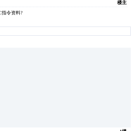
楼主
LC指令资料?