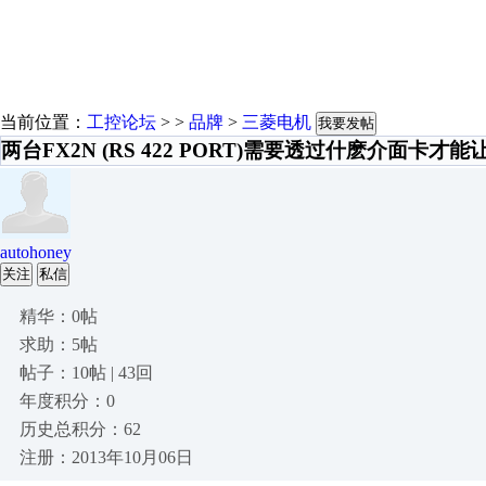
当前位置：
工控论坛
> >
品牌
>
三菱电机
我要发帖
两台FX2N (RS 422 PORT)需要透过什麽介面卡才
autohoney
关注
私信
精华：0帖
求助：5帖
帖子：10帖 | 43回
年度积分：0
历史总积分：62
注册：2013年10月06日