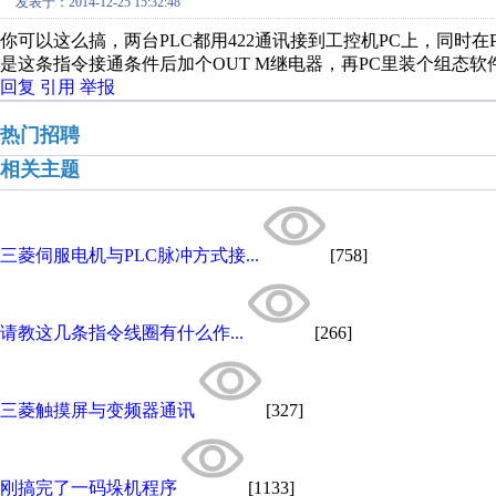
发表于：2014-12-25 15:32:48
你可以这么搞，两台PLC都用422通讯接到工控机PC上，同时
是这条指令接通条件后加个OUT M继电器，再PC里装个组态
回复
引用
举报
热门招聘
相关主题
三菱伺服电机与PLC脉冲方式接...
[758]
请教这几条指令线圈有什么作...
[266]
三菱触摸屏与变频器通讯
[327]
刚搞完了一码垛机程序
[1133]