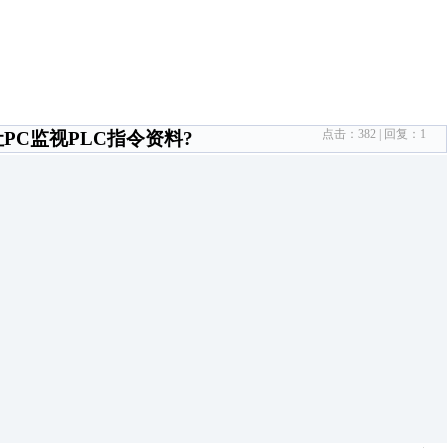
点击：
382
| 回复：
1
能让PC监视PLC指令资料?