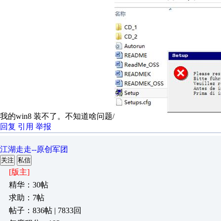
我的win8 装不了。不知道啥问题/
回复
引用
举报
江湖走走--原创军团
关注
私信
[版主]
精华：30帖
求助：7帖
帖子：836帖 | 7833回