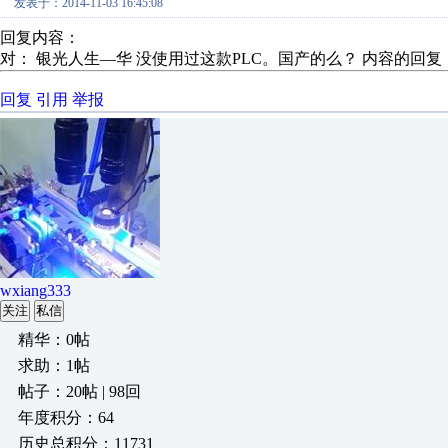
发表于：2014-11-03 16:45:08
回复内容：
对： 银光人生—华
没使用过这款PLC。国产的么？
内容的回复
回复
引用
举报
wxiang333
关注
私信
精华：0帖
求助：1帖
帖子：20帖 | 98回
年度积分：64
历史总积分：11731