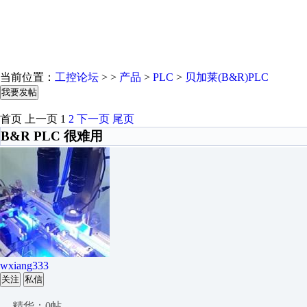
当前位置：
工控论坛
> >
产品
>
PLC
>
贝加莱(B&R)PLC
我要发帖
首页
上一页
1
2
下一页
尾页
B&R PLC 很难用
wxiang333
关注
私信
精华：0帖