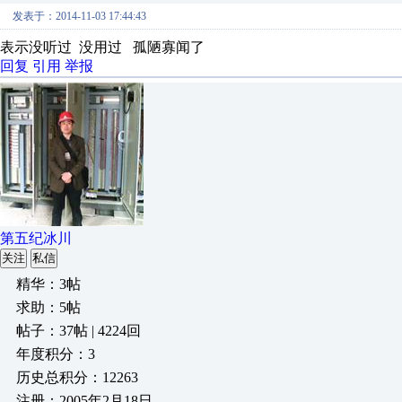
发表于：2014-11-03 17:44:43
表示没听过 没用过 孤陋寡闻了
回复
引用
举报
第五纪冰川
关注
私信
精华：3帖
求助：5帖
帖子：37帖 | 4224回
年度积分：3
历史总积分：12263
注册：2005年2月18日