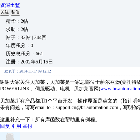
资深土鳖
关注
私信
精华：2帖
求助：2帖
帖子：32帖 | 344回
年度积分：0
历史总积分：661
注册：2002年5月15日
发表于：2014-11-17 09:12:12
谢谢大家关注贝加莱，贝加莱是一家总部位于萨尔兹堡(莫扎特故乡
POWERLINK、伺服驱动、电机...贝加莱官网(
www.br-automatio
贝加莱所有产品都用1个平台开发，操作界面是英文的（预计明
果有问题，请写email to：support.cn@br-automatio
这里补充一下：所有库函数在帮助里有例程。
回复
引用
举报