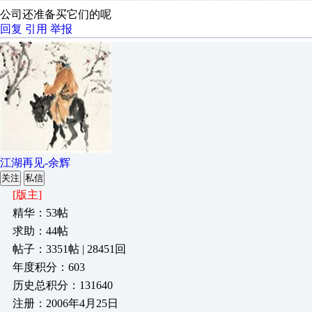
公司还准备买它们的呢
回复
引用
举报
江湖再见-余辉
关注
私信
[版主]
精华：53帖
求助：44帖
帖子：3351帖 | 28451回
年度积分：603
历史总积分：131640
注册：2006年4月25日