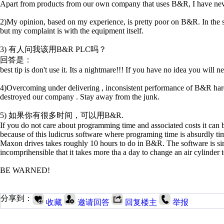
Apart from products from our own company that uses B&R, I have neve
2)My opinion, based on my experience, is pretty poor on B&R. In the s
but my complaint is with the equipment itself.
3) 有人问我该用B&R PLC吗？
回答是：
best tip is don't use it. Its a nightmare!!! If you have no idea you will 
4)Overcoming under delivering , inconsistent performance of B&R har
destroyed our company . Stay away from the junk.
5) 如果你有很多时间，可以用B&R.
If you do not care about programming time and associated costs it can b
because of this ludicrus software where programing time is absurdly t
Maxon drives takes roughly 10 hours to do in B&R. The software is si
incomprihensible that it takes more tha a day to change an air cylinder 
BE WARNED!
分享到：
收藏
邀请回答
回复楼主
举报