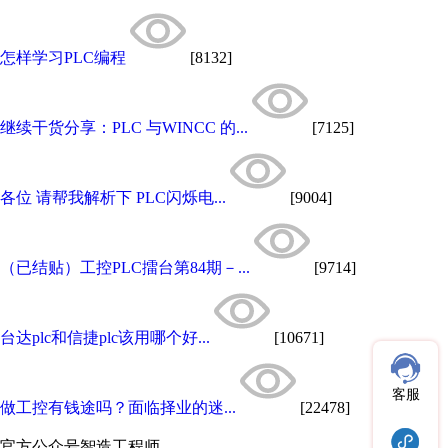
怎样学习PLC编程
[8132]
继续干货分享：PLC 与WINCC 的...
[7125]
各位 请帮我解析下 PLC闪烁电...
[9004]
（已结贴）工控PLC擂台第84期－...
[9714]
台达plc和信捷plc该用哪个好...
[10671]
客服
做工控有钱途吗？面临择业的迷...
[22478]
官方公众号
智造工程师