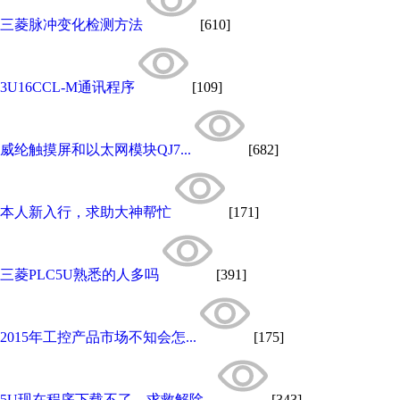
三菱脉冲变化检测方法
[610]
3U16CCL-M通讯程序
[109]
​威纶触摸屏和以太网模块QJ7...
[682]
本人新入行，求助大神帮忙
[171]
三菱PLC5U熟悉的人多吗
[391]
2015年工控产品市场不知会怎...
[175]
5U现在程序下载不了，求救解除...
[343]