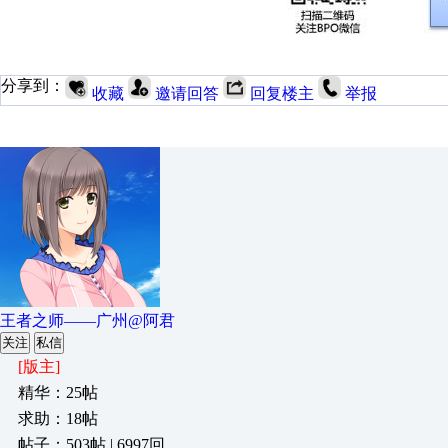
分享到：
收藏
邀请回答
回复楼主
举报
王者之师——广州@阿君
关注
私信
[版主]
精华：25帖
求助：18帖
帖子：503帖 | 6997回