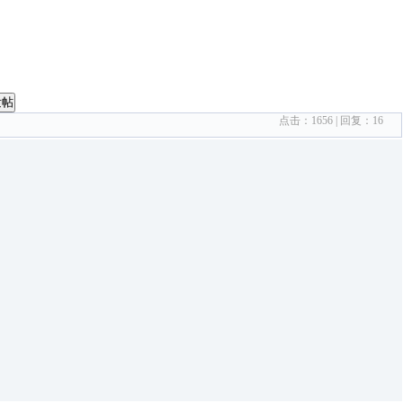
发帖
点击：
1656
| 回复：
16