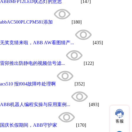
ABBMFP12LED状态灯的意思
[147]
abbAC500PLCPM581添加
[180]
无奖竞猜来啦，ABB AW看图猜产...
[435]
雷卯推出防静电的视频信号滤...
[122]
acs510 报f004故障咋处理啊
[352]
ABB机器人编程实操与应用案例...
[493]
客服
国庆长假期间，ABB守护家
[170]