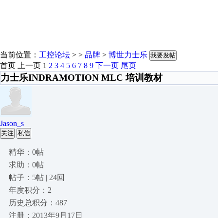
当前位置：
工控论坛
> >
品牌
>
博世力士乐
我要发帖
首页
上一页
1
2
3
4
5
6
7
8
9
下一页
尾页
力士乐INDRAMOTION MLC 培训教材
Jason_s
关注
私信
精华：0帖
求助：0帖
帖子：5帖 | 24回
年度积分：2
历史总积分：487
注册：2013年9月17日