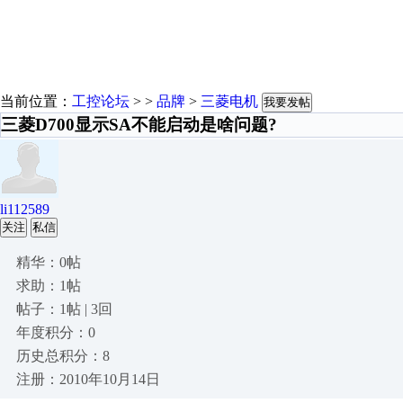
当前位置：
工控论坛
> >
品牌
>
三菱电机
我要发帖
三菱D700显示SA不能启动是啥问题?
li112589
关注
私信
精华：0帖
求助：1帖
帖子：1帖 | 3回
年度积分：0
历史总积分：8
注册：2010年10月14日