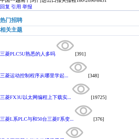
中国==越南 门对门进出口报关报检180-2696-8431
回复
引用
举报
热门招聘
相关主题
三菱PLC5U熟悉的人多吗
[391]
三菱运动控制程序从哪里学起...
[348]
三菱FX3U以太网编程上下载实...
[19725]
三菱L系PLC与和50台三菱F系变...
[376]