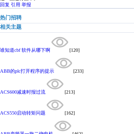
回复
引用
举报
热门招聘
相关主题
谁知道cbf 软件从哪下啊
[120]
ABB的plc打开程序的提示
[233]
ACS600减速时报过流
[213]
ACS550启动转矩问题
[162]
ABB变频器一拖二烧电机
[462]