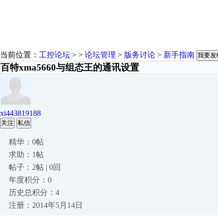
当前位置：
工控论坛
> >
论坛管理
>
版务讨论
>
新手指南
我要发
百特xma5660与组态王的通讯设置
xi443819188
关注
私信
精华：0帖
求助：1帖
帖子：2帖 | 0回
年度积分：0
历史总积分：4
注册：2014年5月14日