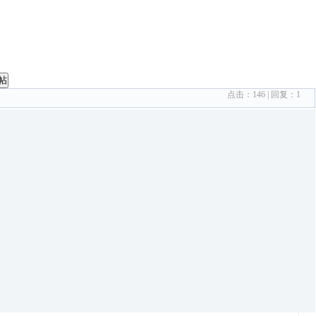
帖
点击：
146
| 回复：
1