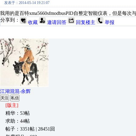
发表于：2014-05-14 19:21:07
我用的是百特xma5660sfmodbusPID自整定智能仪表，
分享到：
收藏
邀请回答
回复楼主
举报
江湖混混-余辉
关注
私信
[版主]
精华：53帖
求助：44帖
帖子：3351帖 | 28451回