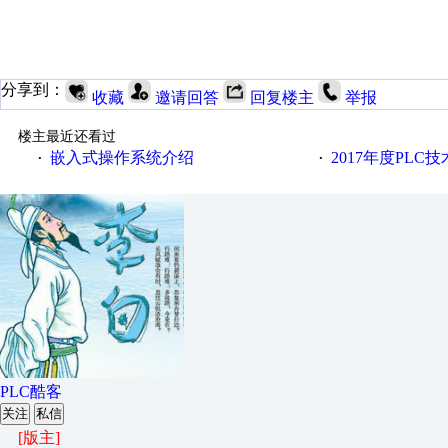
分享到：
收藏
邀请回答
回复楼主
举报
楼主最近还看过
嵌入式操作系统介绍
2017年度PLC
·
·
PLC酷客
关注
私信
[版主]