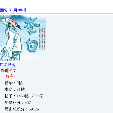
回复
引用
举报
PLC酷客
关注
私信
[版主]
精华：9帖
求助：31帖
帖子：1460帖 | 7990回
年度积分：457
历史总积分：59176