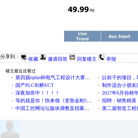
分享到：
收藏
邀请回答
回复楼主
举报
楼主最近还看过
第四届eplan杯电气工程设计大赛报名啦！！！
以前干的项目，现在不
·
·
国产PLC剑桥ECT
制作适合小朋友
·
·
深夜加班中！！！！
2017年6月份
·
·
等的就是你！快来领《变形金刚5》观影券
招聘：销售精英
·
·
中国工控网论坛版块调整及招募版主公告
第二届智造工程师节投
·
·