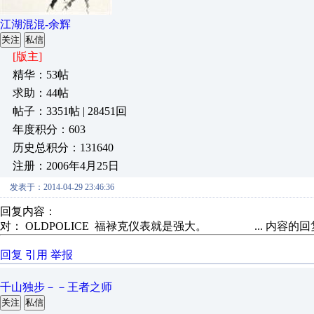
江湖混混-余辉
关注
私信
[版主]
精华：53帖
求助：44帖
帖子：3351帖 | 28451回
年度积分：603
历史总积分：131640
注册：2006年4月25日
发表于：2014-04-29 23:46:36
回复内容：
对： OLDPOLICE
福禄克仪表就是强大。 ...
内容的回
回复
引用
举报
千山独步－－王者之师
关注
私信