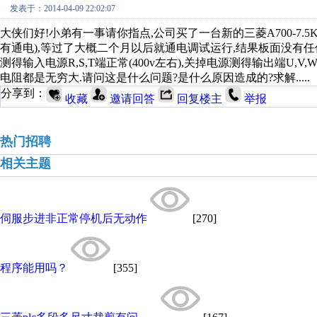
发表于：2014-04-09 22:02:07
大侠们好!小弟有一事请你指点,公司买了一台新的三菱A700-7.
有通电),等过了大概二个月以后就通电调试运行,结果板面没有任
测得输入电源R,S,T端正常(400v左右),关掉电源测得输出端U,
电阻都是无穷大.请问这是什么问题?是什么原因造成的?求解.....
分享到：
收藏
邀请回答
回复楼主
举报
热门招聘
相关主题
伺服步进非正常停机后无动作
[270]
程序能用吗？
[355]