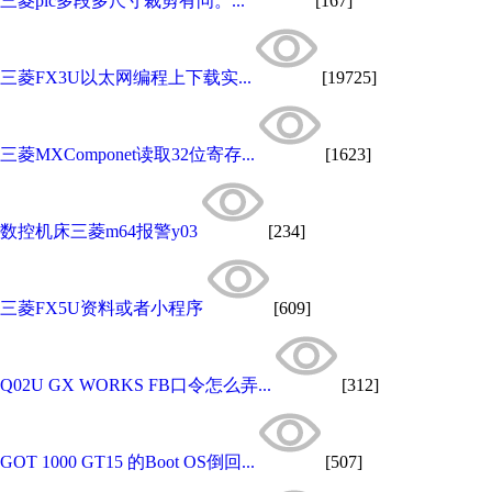
三菱plc多段多尺寸裁剪有问。...
[167]
三菱FX3U以太网编程上下载实...
[19725]
三菱MXComponet读取32位寄存...
[1623]
数控机床三菱m64报警y03
[234]
三菱FX5U资料或者小程序
[609]
Q02U GX WORKS FB口令怎么弄...
[312]
GOT 1000 GT15 的Boot OS倒回...
[507]