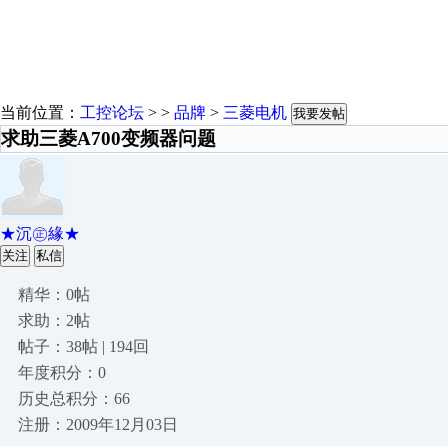
当前位置：
工控论坛
> >
品牌
>
三菱电机
我要发帖
求助三菱A700变频器问题
★沉㊣緣★
关注
私信
精华：0帖
求助：2帖
帖子：38帖 | 194回
年度积分：0
历史总积分：66
注册：2009年12月03日