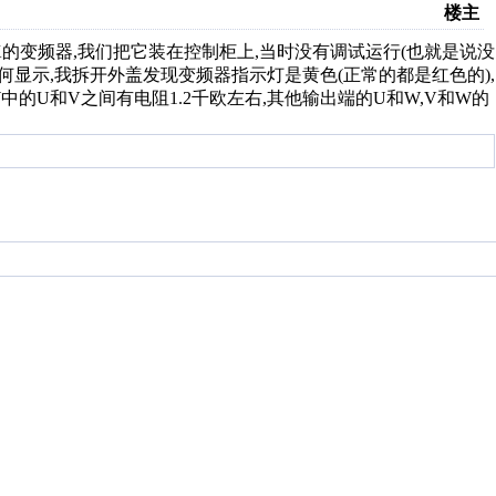
楼主
5K的变频器,我们把它装在控制柜上,当时没有调试运行(也就是说没
何显示,我拆开外盖发现变频器指示灯是黄色(正常的都是红色的),
V,W中的U和V之间有电阻1.2千欧左右,其他输出端的U和W,V和W的