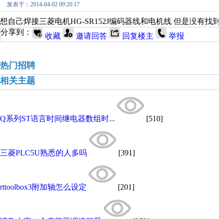
发表于：2014-04-02 09:20:17
想自己焊接三菱电机HG-SR152J编码器线和电机线 但是没有
分享到：
收藏
邀请回答
回复楼主
举报
热门招聘
相关主题
Q系列ST语言时间继电器数组时...
[510]
三菱PLC5U熟悉的人多吗
[391]
rttoolbox3附加轴怎么设定
[201]