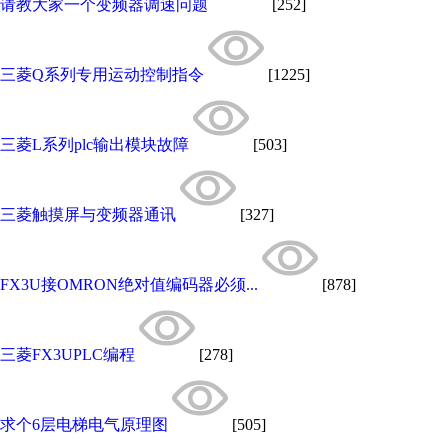
请教大家一个变频器调速问题
[252]
三菱Q系列专用运动控制指令
[1225]
三菱L系列plc输出模块故障
[503]
三菱触摸屏与变频器通讯
[327]
FX3U接OMRON绝对值编码器必须...
[878]
三菱FX3UPLC编程
[278]
求个6层电梯电气原理图
[505]