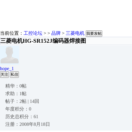
当前位置：
工控论坛
> >
品牌
>
三菱电机
我要发帖
三菱电机HG-SR152J编码器焊接图
hope_1
关注
私信
精华：0帖
求助：1帖
帖子：2帖 | 14回
年度积分：0
历史总积分：61
注册：2008年8月18日