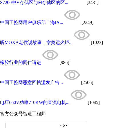
S7200中V存储区与M存储区的区...
[3431]
中国工控网用户俱乐部上海IA...
[2249]
听MOXA老侯说故事，拿奥运火炬...
[1023]
橡胶行业的同仁请进
[986]
中国工控网恶意回帖滥发广告...
[2506]
电压660V功率710KW的直流电机...
[1045]
官方公众号
智造工程师