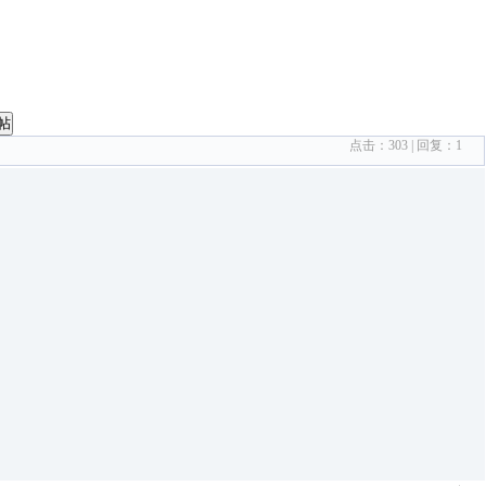
帖
点击：
303
| 回复：
1