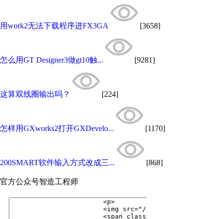
用work2无法下载程序进FX3GA
[3658]
怎么用GT Designer3做gt10触...
[9281]
这算双线圈输出吗？
[224]
怎样用GXworks2打开GXDevelo...
[1170]
200SMART软件输入方式改成三...
[868]
官方公众号
智造工程师