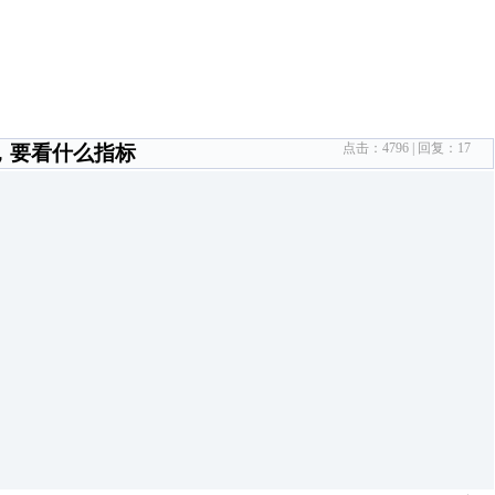
点击：
4796
| 回复：
17
，要看什么指标