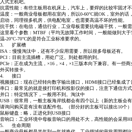
入式主机吧。
抗震性能：有些主板用在机床上，汽车上，要焊的比较牢固才不
温度：一般商业母板都用在室内，所以0-60°C就OK，室外
启动，同理很多机房，供电配电室，也需要高温不坏的性能。
抗干扰：在电信，通信行业，工业母板需要抗电磁干扰，一般需
这里看个参数：MTBF（平均无故障工作时间，一般能做到大于5
温-20°C-70°C的是符合工业标准要求的。
3. 扩展槽
ISA：慢慢淘汰中，还有不少应用需要，所以很多母板还有。
PCI：目前主流插槽，用处广泛。到处都用的到。
PCIe：正在成为主流，×16，×4，×1三版本向下兼容。有一
外买转接卡。
4. 接口
视频接口：现在已经转向数字输出接口，HDMI接口已经集成了
串口：最常见的就是接打印机和投影仪的接口，注意下通信方式，你未来
并口：特定情况下，一般用不到。淘汰中
USB：很常用，一般主板海岸线都会有四个以上（新的主板会有
请询问购买是有没有送配件包。（部分好的主板可以接出10个）
鼠标键盘：略，正进化到USB接口
音响口：工业环境中母板音响口的用处不大，高性能的会采用H
5. 生命周期
一般商业母板都是半年到一年就换代，工业领域的审批周期都比