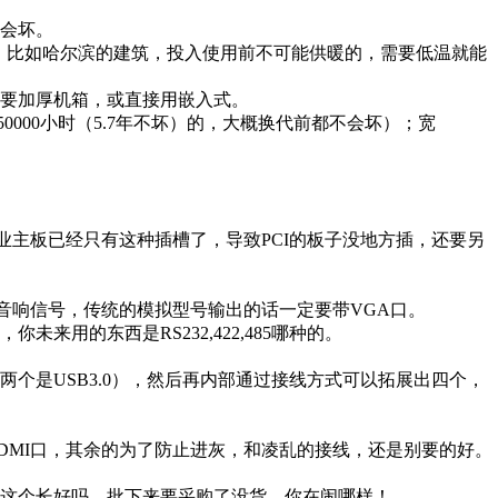
会坏。
的话，比如哈尔滨的建筑，投入使用前不可能供暖的，需要低温就能
要加厚机箱，或直接用嵌入式。
0000小时（5.7年不坏）的，大概换代前都不会坏）；宽
些商业主板已经只有这种插槽了，导致PCI的板子没地方插，还要另
音响信号，传统的模拟型号输出的话一定要带VGA口。
用的东西是RS232,422,485哪种的。
两个是USB3.0），然后再内部通过接线方式可以拓展出四个，
DMI口，其余的为了防止进灰，和凌乱的接线，还是别要的好。
这个长好吗，批下来要采购了没货，你在闹哪样！